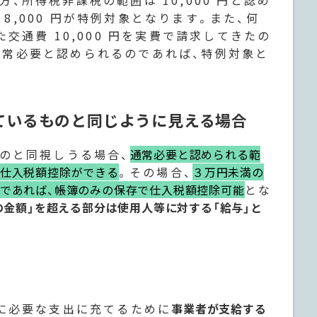
一方、所得税非課税の範囲は 10,000 円と認め
 8,000 円が特例対象となります。また、何
交通費 10,000 円を実費で請求してきたの
が通常必要と認められるのであれば、特例対象と
ているものと同じように見える場合
のと同視しうる場合、
通常必要と認められる範
り仕入税額控除ができる
。その場合、
３万円未満の
であれば、帳簿のみの保存で仕入税額控除可能
とな
の金額」を超える部分は使用人等に対する「給与」と
に必要な支出に充てるために
事業者が支給する