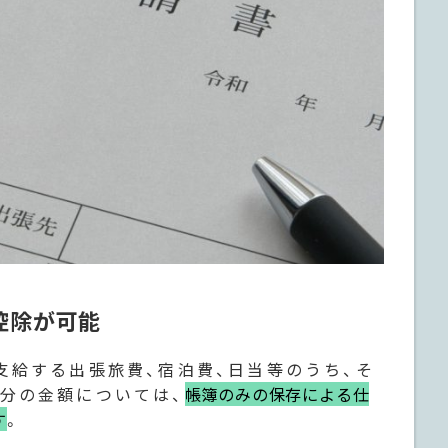
控除が可能
支給する出張旅費、宿泊費、日当等のうち、そ
分の金額については、
帳簿のみの保存による仕
す
。