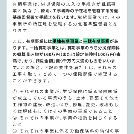
有期事業は、労災保険の加入の手続きが継続事
業と異なり、
原則、工事現場の所在地を管轄する労働
基準監督署で手続きを行います。
継続事業では、その
事業所の所在地を管轄する労働基準監督署とな
ります。
また、
有期事業には
単独有期事業
と
一括有期事業
があ
ります。一括有期事業とは、有期事業のうち労災保険料
の概算見込額が160万円（または確定保険料100万円）未
満で、かつ、請負金額1億9千万円未満のものをいいま
す。
この場合、下記の要件を満たせば、それらの
工事を取りまとめて一つの保険関係で処理する
ことができます。
① それぞれの事業が、労災保険に係る保険関係
が成立している事業のうち、土木、建築その他の
工作物の建設、改造、保存、修理、変更、破壊もし
くは解体もしくはその準備の事業であること
② それぞれの事業が、事業の種類を同じくする
こと
③ それぞれの事業に係る労働保険料の納付の事