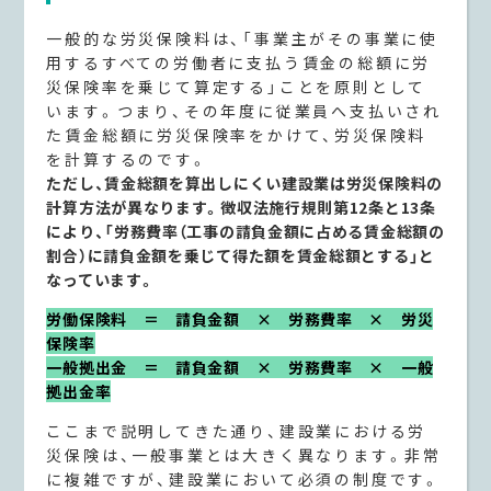
一般的な労災保険料は、「事業主がその事業に使
用するすべての労働者に支払う賃金の総額に労
災保険率を乗じて算定する」ことを原則として
います。つまり、その年度に従業員へ支払いされ
た賃金総額に労災保険率をかけて、労災保険料
を計算するのです。
ただし、賃金総額を算出しにくい建設業は労災保険料の
計算方法が異なります。徴収法施行規則第12条と13条
により、「労務費率（工事の請負金額に占める賃金総額の
割合）に請負金額を乗じて得た額を賃金総額とする」と
なっています。
労働保険料 ＝ 請負金額 × 労務費率 × 労災
保険率
一般拠出金 ＝ 請負金額 × 労務費率 × 一般
拠出金率
ここまで説明してきた通り、建設業における労
災保険は、一般事業とは大きく異なります。非常
に複雑ですが、建設業において必須の制度です。