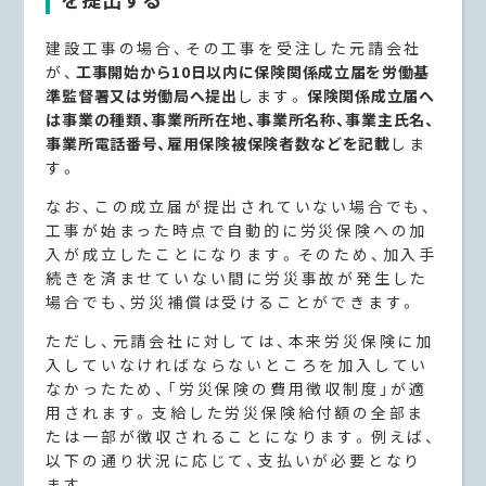
建設工事の場合、その工事を受注した元請会社
が、
工事開始から10日以内に保険関係成立届を労働基
準監督署又は労働局へ提出
します。
保険関係成立届へ
は事業の種類、事業所所在地、事業所名称、事業主氏名、
事業所電話番号、雇用保険被保険者数などを記載
しま
す。
なお、この成立届が提出されていない場合でも、
工事が始まった時点で自動的に労災保険への加
入が成立したことになります。そのため、加入手
続きを済ませていない間に労災事故が発生した
場合でも、労災補償は受けることができます。
ただし、元請会社に対しては、本来労災保険に加
入していなければならないところを加入してい
なかったため、「労災保険の費用徴収制度」が適
用されます。支給した労災保険給付額の全部ま
たは一部が徴収されることになります。例えば、
以下の通り状況に応じて、支払いが必要となり
ます。