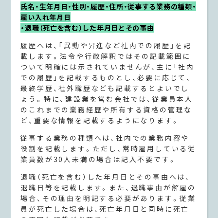
氏名・生年月日・性別・履歴・住所・従事する業務の種類・
雇い入れ年月日
・退職（死亡を含む）した年月日とその事由
履歴へは、「異動や昇進など社内での履歴」を記
載します。法令や行政解釈ではその記載範囲に
ついて明確には示されていませんが、主に「社内
での履歴」を記載するものとし、必要に応じて、
最終学歴、社外職歴なども記載するとよいでし
ょう。特に、建設業を営む会社では、従業員本人
のこれまでの業務経歴や所有する資格の管理な
ど、重要な情報を記載するようになります。
従事する業務の種類へは、社内での業務内容や
役割を記載します。ただし、常時雇用している従
業員数が30人未満の場合は記入不要です。
退職（死亡を含む）した年月日とその事由へは、
退職日等を記載します。また、退職事由が解雇の
場合、その理由を明記する必要があります。従業
員が死亡した場合は、死亡年月日と同時に死亡