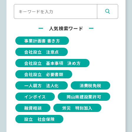
人気検索ワード
事業計画書 書き方
会社設立 注意点
会社設立 基本事項 決め方
会社設立 必要書類
一人親方 法人化
消費税免税
インボイス
岡山県建設業許可
融資相談
労災 特別加入
設立 社会保険