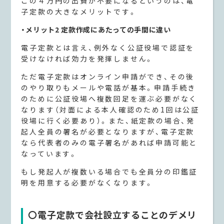
この４万円の出費が不要になるというのは、電
子定款の大きなメリットです。
・メリット2 定款作成にあたっての手間に違い
電子定款とは言え、例外なく公証役場で認証を
受けなければ効力を発揮しません。
ただ電子定款はオンライン申請ができ、その後
のやり取りもメールや電話が基本。申請手続き
のために公証役場へ複数回足を運ぶ必要がなく
なります（対面による本人確認のため1回は公証
役場に行く必要あり）。また、紙定款の場合、発
起人全員の署名が必要となりますが、電子定款
なら代表者のみの電子署名があれば申請可能と
なっています。
もし発起人が複数いる場合でも全員分の印鑑証
明を用意する必要がなくなります。
〇電子定款で会社設立することのデメリ